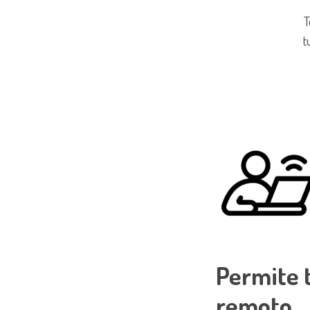
T
t
Permite 
remoto