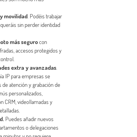
 y movilidad
. Podéis trabajar
ueráis sin perder identidad
moto más seguro
con
fradas, accesos protegidos y
ontrol.
ades extra y avanzadas
.
nía IP para empresas se
s de atención y grabación de
nús personalizados,
con CRM, videollamadas y
etalladas.
d.
Puedes añadir nuevos
partamentos o delegaciones
e minutos y no requiere