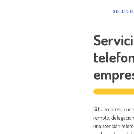
Saltar
Saltar
al
al
SOLUCIO
contenido
pie
principal
de
Servic
página
telefon
empre
Si tu empresa cuen
remoto, delegacione
una atención telef