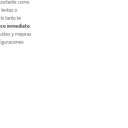
mportante como
 lentas o
lo tanto te
ico inmediato
,
justes y mejoras
figuraciones