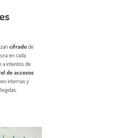
es
izan
cifrado
de
ura en cada
e a intentos de
rol de accesos
nes internas y
tegidas.