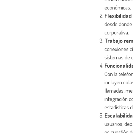
económicas.
Flexibilidad
desde donde q
corporativa.
Trabajo re
conexiones ci
sistemas de c
Funcionalid
Con la telefo
incluyen cola
llamadas, me
integración 
estadísticas d
Escalabilida
usuarios, de
es cuestión d