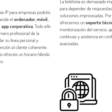
La telefonía es demasiado i
para depender de respuestas
nía IP para empresas podréis
soluciones improvisadas. Por 
desde el
ordenador, móvil,
ofrecemos un
soporte técn
a app corporativa
. Todo ello
monitorización del servicio, a
ero profesional de la
continuas y asistencia en con
ar su línea personal y
avanzadas.
nción al cliente coherente.
si ofrecéis un horario híbrido
o.