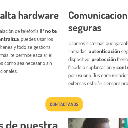
falta hardware
Comunicacion
seguras
alación de telefonía IP
no te
entraliza
, puedes usar los
Usamos sistemas que garant
 tienes y todo se gestiona
llamadas,
autenticación
seg
más, te permite escalar el
dispositivo,
protección
frent
ces como sea necesario sin
fraude o suplantación y
cont
icionales.
por usuario. Tus comunicacio
externas estarán siempre pro
CONTÁCTANOS
s de nuestra