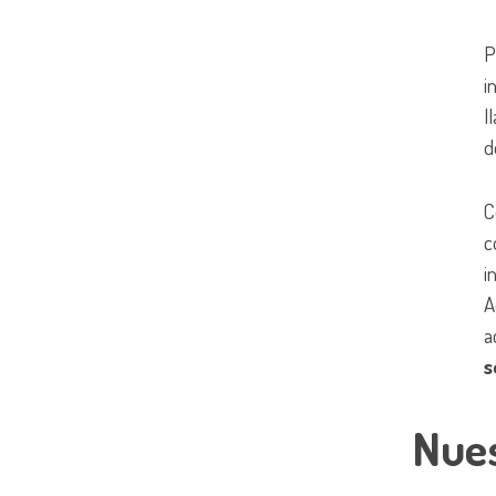
P
i
l
d
C
c
i
A
a
s
Nues